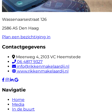
Wassenaarsestraat 126
2586 AS Den Haag
Plan een bezichtiging in
Contactgegevens
Meerweg 4, 2103 VC Heemstede
06 4817 9327
info@rikkenmakelaardij.nl
www.rikkenmakelaardij.nl
Navigatie
Home
Media
In de buurt